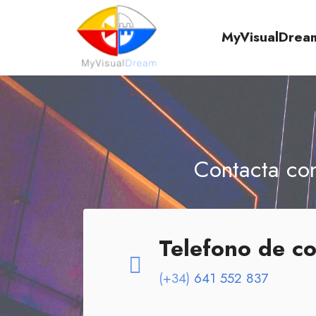
MyVisualDrea
Contacta con
Telefono de co
(+34)
641 552